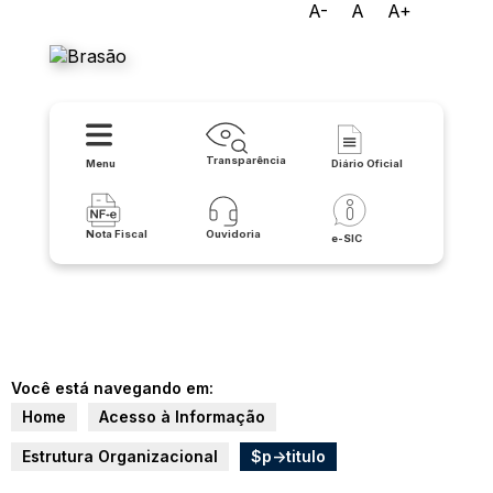
A-
A
A+
Prefeitura Municipal de Iuiu
Transparência
Menu
Diário Oficial
Nota Fiscal
Ouvidoria
e-SIC
Você está navegando em:
Home
Acesso à Informação
Estrutura Organizacional
$p->titulo