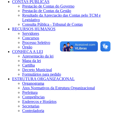
CONTAS PÚBLICAS
Prestação de Contas do Governo
Prestação de Contas da Gestão
Resultado da Apreciação das Contas pelo TCM e
Legislativo
Consulta Pública - Tribunal de Contas
RECURSOS HUMANOS
Servidores
Concursos
Processo Seletivo
Órgão
CONHEÇA A LEI
Apresentação da lei
Mapa da lei
Cartilha
Decreto Municipal
Formulários para pedido
ESTRUTURA ORGANIZACIONAL
Organograma
Atos Normativos da Estrutura Organizacional
Prefeitura
Competências
Endereços e Horários
Secretarias
Controladoria