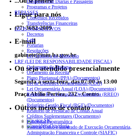
...Ou se preferir
Despesas com Diárias e Passagens
Programas e Projetos
REPASSES
Ligue para nós
Convênios Recebidos
Transferências Financeiras
(77) 3682-2009
ATOS NORMATIVOS
Decretos
Leis
E-mail
Portarias
Resoluções
gabinete@iuiu.ba.gov.br
Lei Orgânica do Município
LRF (LEI DE RESPONSABILIDADE FISCAL)
Ou seja atendido presencialmente
Orçamento da Despesa
Orçamento da Receita
Plano Plurianual (PPA) (Documentos)
Segunda a sexta-feira, das 07:00 às 13:00
Lei de Diretrizes Orçamentárias (LDO)
Lei Orçamentária Anual (LOA) (Documentos)
Praça Abílio Pereira, 232 - Centro
Relatório Res. Execução Orçamentária (RREO)
(Documentos)
Relatório Gestão Fiscal (RGF) (Documentos)
Outros meios de contato
Relatorio de Prestacao de Contas Anual
Créditos Suplementares (Documentos)
e-SIC
Funcional Programática
Ouvidoria
Sistema Único e Integrado de Execução Orçamentária,
Administração Financeira e Controle (SIAFIC)