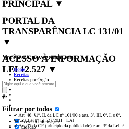
PRINCIPAL
▼
PORTAL DA
TRANSPARÊNCIA LC 131/01
▼
Você está navegando em:
ACESSO À INFORMAÇÃO
LEI 12.527
▼
Home
Receitas
Receitas por Órgão
Filtrar por todos
✔ Art. 48, §1º, II, da LC nº 101/00 e arts. 3º, III, 6º, I, e 8º,
§2º, da Lei nº 12.527/2011 - LAI
Acesso à Informação
✔ Art. 37 da CF (princípio da publicidade) e art. 3º da Lei nº
Cidadão