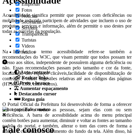
Acessibilidade
Empresas
Fotos
Acessibilidade significa permitir que pessoas com deficiências ou
Notícias
mobilidade reduzida participem de atividades que incluem o uso de
Secretarias
produtos, serviços e informação, além de permitir o uso destes por
Servidor
todas as parcelas da população.
Transparência
Turistas
Videos
Na Internet, o termo acessibilidade refere-se também a
Áudios
recomendações do W3C, que visam permitir que todos possam ter
acesso aos sítios, independente de possuírem alguma deficiência ou
não. Essas recomendações passam pelo tamanho e cor da fonte,
Auto contraste
localização dos espaços clicáveis,facilidade de disponibilização de
Realçar links
conteúdo e outras sugestões relativas até aos códigos das páginas
Preto e branco
(HTML e CSS, entre outros).
Aumentar espaçamento
Destacando cursor
Regua guia
O Portal Oficial da Prefeitura foi desenvolvido de forma a oferecer
Fale conosco
seu conteúdo a todas as pessoas, sejam elas com ou sem
deficiência. A barra de acessibilidade acima do menu principal
contém botões para aumentar, diminuir e voltar as fontes ao tamanho
padrão do portal, e também, alterar o tom das cores de forma a
Fale conosco
realçar o conteúdo em detrimento do fundo da tela. Além disso, há