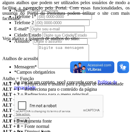
alguns atalhos que podem ser utilizados pelos usuários de modo a
facilitar a navegação pelo Portal. Com essas funcionalidades, os
Nome*
usuários do Portal da Prefeitura podem utilizar o site com mais
Telefone 1*
facilidade.
Telefone 2
E-mail*
Cidade/Estado
Veja abaixo a listagem de atalhos do sítio:
Assunto*
Atalhos de acessibilidade
Mensagem*
*Campos obrigatórios
Atalho = Função
Ao iniciar um contato, você concorda com a
Política de
ALT + 0
= Redireciona o usuário para a página de acessibilidade
privacidade
ALT + 1
= Redireciona para o conteúdo da página
ALT + 2
= Redireciona para o menu principal
ALT + 3
= Direciona o foco para o campo de busca
ALT + 4
= Redireciona para o rodapé
ALT + 5
= Redireciona o usuário para a página inicial
ALT + 6
= Aplica ou retira o alto contraste
ALT + 7
= Aumenta fonte
ALT + 8
= Fonte normal
ALT + 9
= Diminui fonte