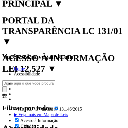
PRINCIPAL
▼
PORTAL DA
TRANSPARÊNCIA LC 131/01
▼
Você está navegando em:
ACESSO À INFORMAÇÃO
LEI 12.527
▼
Home
Acessibilidade
Filtrar por todos
✔ Art. 63, §1º, da Lei nº 13.146/2015
▶ Veja mais em Mapa de Leis
Acesso à Informação
Cidadão