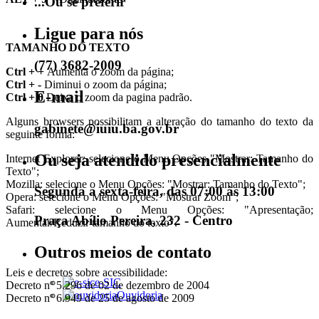
...Ou se preferir
Ligue para nós
TAMANHO DO TEXTO
(77) 3682-2009
Ctrl + +
Aumenta o zoom da página;
Ctrl + -
Diminui o zoom da página;
E-mail
Ctrl + 0
Deixa o zoom da pagina padrão.
Alguns browsers possibilitam a alteração do tamanho do texto da
gabinete@iuiu.ba.gov.br
seguinte forma:
Ou seja atendido presencialmente
Internet Explorer: selecione o Menu Opções "Mostrar: Tamanho do
Texto";
Mozilla: selecione o Menu Opções: "Mostrar: Tamanho do Texto";
Segunda a sexta-feira, das 07:00 às 13:00
Opera: selecione o Menu Opções: "Mostrar Zoom";
Safari: selecione o Menu Opções: "Apresentação;
Praça Abílio Pereira, 232 - Centro
Aumentar/Reduzir tamanho do texto".
Outros meios de contato
Leis e decretos sobre acessibilidade:
e-SIC
Decreto nº 5.296 de 02 de dezembro de 2004
Ouvidoria
Decreto nº 6.949 de 25 de agosto de 2009