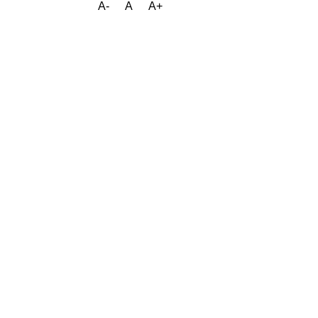
A-
A
A+