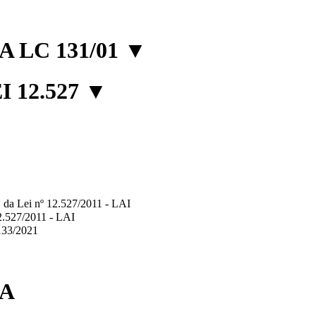
 LC 131/01
▼
 12.527
▼
2º, da Lei nº 12.527/2011 - LAI
12.527/2011 - LAI
.133/2021
IA