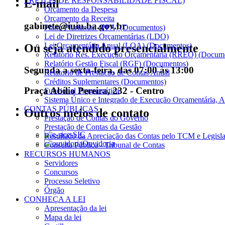
LRF (LEI DE RESPONSABILIDADE FISCAL)
E-mail
Orçamento da Despesa
Orçamento da Receita
gabinete@iuiu.ba.gov.br
Plano Plurianual (PPA) (Documentos)
Lei de Diretrizes Orçamentárias (LDO)
Lei Orçamentária Anual (LOA) (Documentos)
Ou seja atendido presencialmente
Relatório Res. Execução Orçamentária (RREO) (Docum
Relatório Gestão Fiscal (RGF) (Documentos)
Segunda a sexta-feira, das 07:00 às 13:00
Relatorio de Prestacao de Contas Anual
Créditos Suplementares (Documentos)
Praça Abílio Pereira, 232 - Centro
Funcional Programática
Sistema Único e Integrado de Execução Orçamentária, A
CONTAS PÚBLICAS
Outros meios de contato
Prestação de Contas do Governo
Prestação de Contas da Gestão
e-SIC
Resultado da Apreciação das Contas pelo TCM e Legisla
Ouvidoria
Consulta Pública - Tribunal de Contas
RECURSOS HUMANOS
Servidores
Concursos
Processo Seletivo
Órgão
CONHEÇA A LEI
Apresentação da lei
Mapa da lei