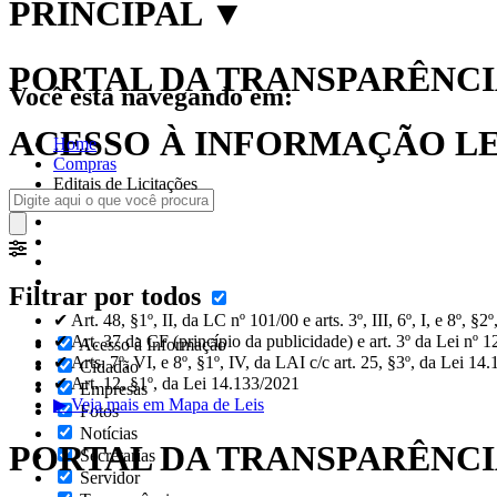
PRINCIPAL
▼
PORTAL DA TRANSPARÊNCIA
Você está navegando em:
ACESSO À INFORMAÇÃO LEI
Home
Compras
Editais de Licitações
Filtrar por todos
✔ Art. 48, §1º, II, da LC nº 101/00 e arts. 3º, III, 6º, I, e 8º, §
✔ Art. 37 da CF (princípio da publicidade) e art. 3º da Lei nº 
Acesso à Informação
✔ Arts. 7º, VI, e 8º, §1º, IV, da LAI c/c art. 25, §3º, da Lei 14
Cidadão
✔ Art. 12, §1º, da Lei 14.133/2021
Empresas
▶ Veja mais em Mapa de Leis
Fotos
Notícias
PORTAL DA TRANSPARÊNC
Secretarias
Servidor