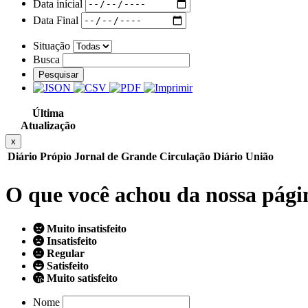
Data inícial
Data Final
Situação
Busca
Pesquisar
Última
Atualização
x
Diário Própio
Jornal de Grande Circulação
Diário União
O que você achou da nossa pági
Muito insatisfeito
Insatisfeito
Regular
Satisfeito
Muito satisfeito
Nome