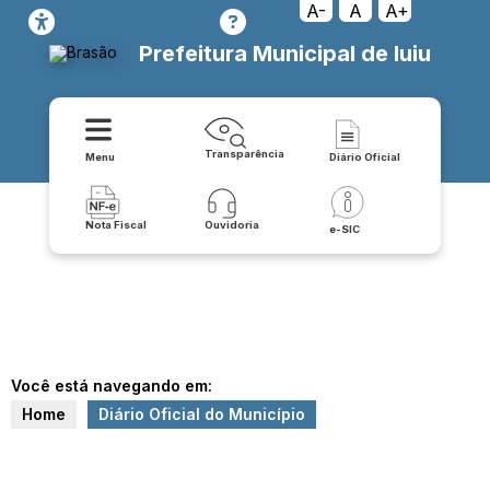
A-
A
A+
Prefeitura Municipal de Iuiu
Transparência
Menu
Diário Oficial
Nota Fiscal
Ouvidoria
e-SIC
Você está navegando em:
Home
Diário Oficial do Município