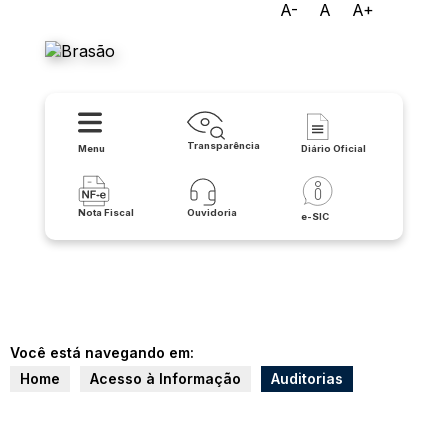
A-
A
A+
Prefeitura Municipal de Iuiu
Transparência
Menu
Diário Oficial
Nota Fiscal
Ouvidoria
e-SIC
Você está navegando em:
Home
Acesso à Informação
Auditorias