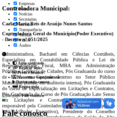
Empresas
Controladora Municipal:
Fotos
Notícias
Secretarias
Carla Maria Reis de Araújo Nunes Santos
Servidor
Transparência
Controladora Geral do Município(Poder Executivo)
Turistas
- Decreto nº 051/2025
Videos
Áudios
Administradora, Bacharel em Ciências Contábeis,
Especialista em Contabilidade Pública e Lei de
Auto contraste
Responsabilidade Fiscal, MBA em Administração
Realçar links
Pública e Gerência de Cidades, Pós Graduanda do curso
Preto e branco
de MBA em Controle Interno no Setor Público
Aumentar espaçamento
Destacando cursor
Municipal (ênfase em auditoria interna), Pós Graduanda
Regua guia
do curso de Especialização em Licitações e Contratos,
Pós Graduanda do Curso de Pós Graduação Lato Sensu
Fale conosco
em Licitações e Contratos. Servidora Pública
responsável pela Controladoria Geral do Município de
Fale conosco
Iuiú/BA(Poder Executivo), Presidente do Conselho