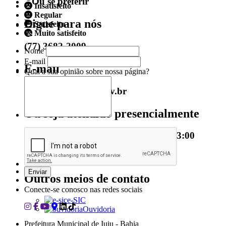
...Ou se preferir
Insatisfeito
Regular
Ligue para nós
Satisfeito
Muito satisfeito
(77) 3682-2009
Nome
E-mail
E-mail
Qual a sua opinião sobre nossa página?
gabinete@iuiu.ba.gov.br
Ou seja atendido presencialmente
Segunda a sexta-feira, das 07:00 às 13:00
Praça Abílio Pereira, 232 - Centro
Outros meios de contato
Conecte-se conosco nas redes sociais
e-SIC
Ouvidoria
Prefeitura Municipal de Iuiu - Bahia