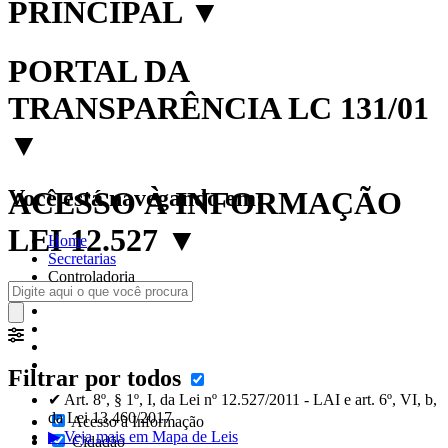
PRINCIPAL
▼
PORTAL DA
TRANSPARÊNCIA LC 131/01
▼
Você está navegando em:
ACESSO À INFORMAÇÃO
LEI 12.527
▼
Home
Secretarias
Controladoria
Filtrar por todos
✔ Art. 8º, § 1º, I, da Lei nº 12.527/2011 - LAI e art. 6º, VI, b,
da Lei 13.460/2017
Acesso à Informação
▶ Veja mais em Mapa de Leis
Cidadão