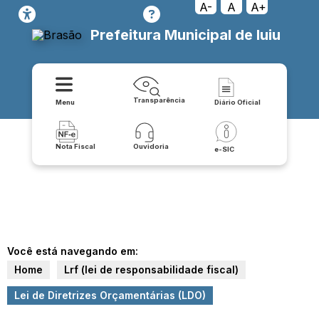
A-
A
A+
Prefeitura Municipal de Iuiu
Transparência
Menu
Diário Oficial
Nota Fiscal
Ouvidoria
e-SIC
Você está navegando em:
Home
Lrf (lei de responsabilidade fiscal)
Lei de Diretrizes Orçamentárias (LDO)