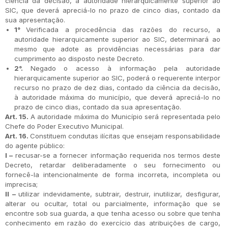
ciência da decisão, à autoridade hierarquicamente superior ao
SIC, que deverá apreciá-lo no prazo de cinco dias, contado da
sua apresentação.
1°
Verificada a procedência das razões do recurso, a
autoridade hierarquicamente superior ao SIC, determinará ao
mesmo que adote as providências necessárias para dar
cumprimento ao disposto neste Decreto.
2°.
Negado o acesso à informação pela autoridade
hierarquicamente superior ao SIC, poderá o requerente interpor
recurso no prazo de dez dias, contado da ciência da decisão,
à autoridade máxima do município, que deverá apreciá-lo no
prazo de cinco dias, contado da sua apresentação.
Art. 15.
A autoridade máxima do Município será representada pelo
Chefe do Poder Executivo Municipal.
Art. 16.
Constituem condutas ilícitas que ensejam responsabilidade
do agente público:
I –
recusar-se a fornecer informação requerida nos termos deste
Decreto, retardar deliberadamente o seu fornecimento ou
fornecê-la intencionalmente de forma incorreta, incompleta ou
imprecisa;
II –
utilizar indevidamente, subtrair, destruir, inutilizar, desfigurar,
alterar ou ocultar, total ou parcialmente, informação que se
encontre sob sua guarda, a que tenha acesso ou sobre que tenha
conhecimento em razão do exercício das atribuições de cargo,