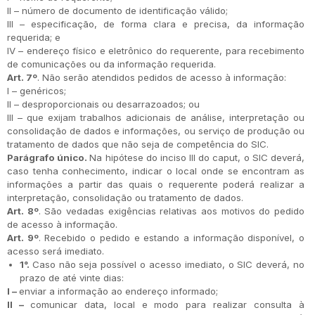
II – número de documento de identificação válido;
III – especificação, de forma clara e precisa, da informação
requerida; e
IV – endereço físico e eletrônico do requerente, para recebimento
de comunicações ou da informação requerida.
Art. 7º
. Não serão atendidos pedidos de acesso à informação:
I – genéricos;
II – desproporcionais ou desarrazoados; ou
III – que exijam trabalhos adicionais de análise, interpretação ou
consolidação de dados e informações, ou serviço de produção ou
tratamento de dados que não seja de competência do SIC.
Parágrafo único.
Na hipótese do inciso III do caput, o SIC deverá,
caso tenha conhecimento, indicar o local onde se encontram as
informações a partir das quais o requerente poderá realizar a
interpretação, consolidação ou tratamento de dados.
Art. 8º
. São vedadas exigências relativas aos motivos do pedido
de acesso à informação.
Art. 9º
. Recebido o pedido e estando a informação disponível, o
acesso será imediato.
1°.
Caso não seja possível o acesso imediato, o SIC deverá, no
prazo de até vinte dias:
I –
enviar a informação ao endereço informado;
II –
comunicar data, local e modo para realizar consulta à