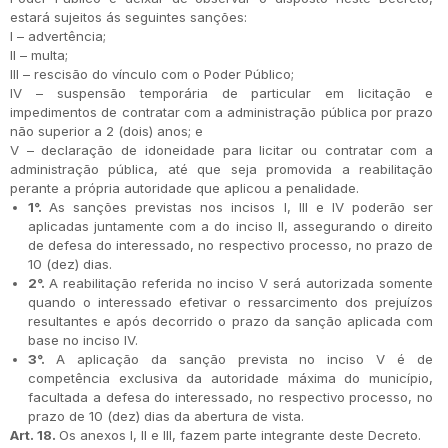
estará sujeitos ás seguintes sanções:
I – advertência;
II – multa;
III – rescisão do vínculo com o Poder Público;
IV – suspensão temporária de particular em licitação e
impedimentos de contratar com a administração pública por prazo
não superior a 2 (dois) anos; e
V – declaração de idoneidade para licitar ou contratar com a
administração pública, até que seja promovida a reabilitação
perante a própria autoridade que aplicou a penalidade.
1°.
As sanções previstas nos incisos I, III e IV poderão ser
aplicadas juntamente com a do inciso II, assegurando o direito
de defesa do interessado, no respectivo processo, no prazo de
10 (dez) dias.
2°.
A reabilitação referida no inciso V será autorizada somente
quando o interessado efetivar o ressarcimento dos prejuízos
resultantes e após decorrido o prazo da sanção aplicada com
base no inciso IV.
3°.
A aplicação da sanção prevista no inciso V é de
competência exclusiva da autoridade máxima do município,
facultada a defesa do interessado, no respectivo processo, no
prazo de 10 (dez) dias da abertura de vista.
Art. 18.
Os anexos I, II e III, fazem parte integrante deste Decreto.