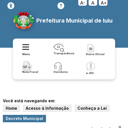
A-
A
A+
Prefeitura Municipal de Iuiu
Transparência
Menu
Diário Oficial
Nota Fiscal
Ouvidoria
e-SIC
Você está navegando em:
Home
Acesso à Informação
Conheça a Lei
Decreto Municipal