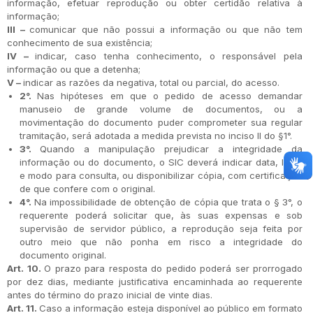
informação, efetuar reprodução ou obter certidão relativa à
informação;
III –
comunicar que não possui a informação ou que não tem
conhecimento de sua existência;
IV –
indicar, caso tenha conhecimento, o responsável pela
informação ou que a detenha;
V –
indicar as razões da negativa, total ou parcial, do acesso.
2°.
Nas hipóteses em que o pedido de acesso demandar
manuseio de grande volume de documentos, ou a
movimentação do documento puder comprometer sua regular
tramitação, será adotada a medida prevista no inciso II do §1°.
3°.
Quando a manipulação prejudicar a integridade da
informação ou do documento, o SIC deverá indicar data, local
e modo para consulta, ou disponibilizar cópia, com certificação
de que confere com o original.
4°.
Na impossibilidade de obtenção de cópia que trata o § 3°, o
requerente poderá solicitar que, às suas expensas e sob
supervisão de servidor público, a reprodução seja feita por
outro meio que não ponha em risco a integridade do
documento original.
Art. 10.
O prazo para resposta do pedido poderá ser prorrogado
por dez dias, mediante justificativa encaminhada ao requerente
antes do término do prazo inicial de vinte dias.
Art. 11.
Caso a informação esteja disponível ao público em formato