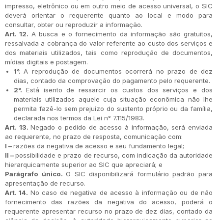
impresso, eletrônico ou em outro meio de acesso universal, o SIC
deverá orientar o requerente quanto ao local e modo para
consultar, obter ou reproduzir a informação.
Art. 12.
A busca e o fornecimento da informação são gratuitos,
ressalvada a cobrança do valor referente ao custo dos serviços e
dos materiais utilizados, tais como reprodução de documentos,
mídias digitais e postagem.
1°.
A reprodução de documentos ocorrerá no prazo de dez
dias, contado da comprovação do pagamento pelo requerente.
2°.
Está isento de ressarcir os custos dos serviços e dos
materiais utilizados aquele cuja situação econômica não lhe
permita fazê-lo sem prejuízo do sustento próprio ou da família,
declarada nos termos da Lei n° 7.115/1983.
Art. 13.
Negado o pedido de acesso à informação, será enviada
ao requerente, no prazo de resposta, comunicação com:
I –
razões da negativa de acesso e seu fundamento legal;
II –
possibilidade e prazo de recurso, com indicação da autoridade
hierarquicamente superior ao SIC que apreciará; e
Parágrafo único.
O SIC disponibilizará formulário padrão para
apresentação de recurso.
Art. 14.
No caso de negativa de acesso à informação ou de não
fornecimento das razões da negativa do acesso, poderá o
requerente apresentar recurso no prazo de dez dias, contado da