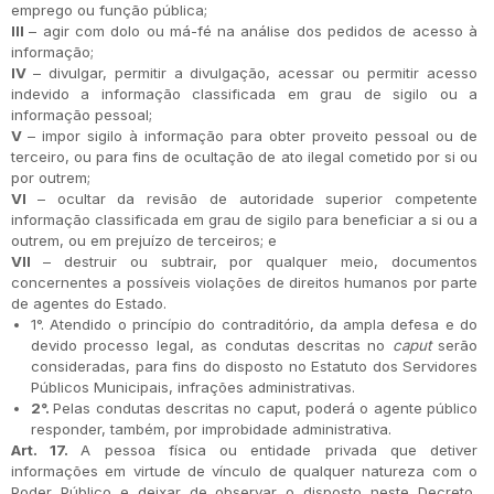
emprego ou função pública;
III
– agir com dolo ou má-fé na análise dos pedidos de acesso à
informação;
IV
– divulgar, permitir a divulgação, acessar ou permitir acesso
indevido a informação classificada em grau de sigilo ou a
informação pessoal;
V
– impor sigilo à informação para obter proveito pessoal ou de
terceiro, ou para fins de ocultação de ato ilegal cometido por si ou
por outrem;
VI
– ocultar da revisão de autoridade superior competente
informação classificada em grau de sigilo para beneficiar a si ou a
outrem, ou em prejuízo de terceiros; e
VII
– destruir ou subtrair, por qualquer meio, documentos
concernentes a possíveis violações de direitos humanos por parte
de agentes do Estado.
1°. Atendido o princípio do contraditório, da ampla defesa e do
devido processo legal, as condutas descritas no
caput
serão
consideradas, para fins do disposto no Estatuto dos Servidores
Públicos Municipais, infrações administrativas.
2°.
Pelas condutas descritas no caput, poderá o agente público
responder, também, por improbidade administrativa.
Art. 17.
A pessoa física ou entidade privada que detiver
informações em virtude de vínculo de qualquer natureza com o
Poder Público e deixar de observar o disposto neste Decreto,