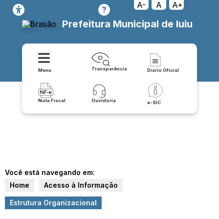
A-
A
A+
Prefeitura Municipal de Iuiu
Transparência
Menu
Diário Oficial
Nota Fiscal
Ouvidoria
e-SIC
Você está navegando em:
Home
Acesso à Informação
Estrutura Organizacional