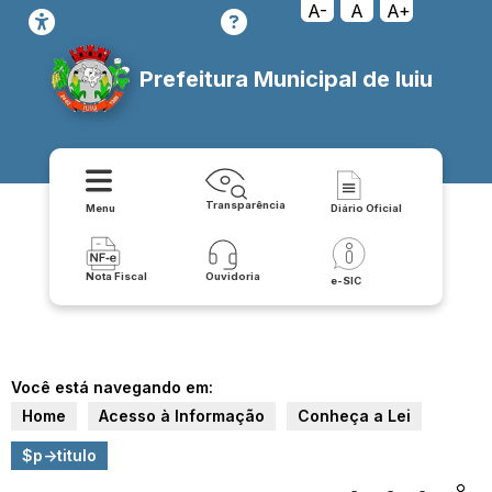
A-
A
A+
Prefeitura Municipal de Iuiu
Transparência
Menu
Diário Oficial
Nota Fiscal
Ouvidoria
e-SIC
Você está navegando em:
Home
Acesso à Informação
Conheça a Lei
$p->titulo