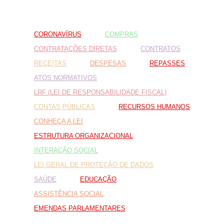
Fale conosco
CORONAVÍRUS
COMPRAS
Nome*
Telefone 1*
CONTRATAÇÕES DIRETAS
CONTRATOS
Telefone 2
RECEITAS
DESPESAS
REPASSES
E-mail*
Cidade/Estado
ATOS NORMATIVOS
Assunto*
LRF (LEI DE RESPONSABILIDADE FISCAL)
CONTAS PÚBLICAS
RECURSOS HUMANOS
CONHEÇA A LEI
Mensagem*
ESTRUTURA ORGANIZACIONAL
*Campos obrigatórios
INTERAÇÃO SOCIAL
Ao iniciar um contato, você concorda com a
Política de
LEI GERAL DE PROTEÇÃO DE DADOS
privacidade
SAÚDE
EDUCAÇÃO
ASSISTÊNCIA SOCIAL
EMENDAS PARLAMENTARES