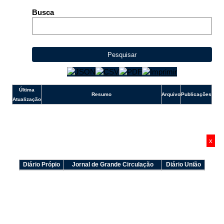
Ouvidoria
Busca
Pesquisar
Última
Resumo
Arquivo
Publicações
Atualização
x
Diário Própio
Jornal de Grande Circulação
Diário União