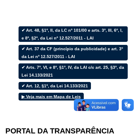
✔ Art. 48, §1º, II, da LC nº 101/00 e arts. 3º, III, 6º, I,
Filtrar por todos
e 8º, §2º, da Lei nº 12.527/2011 - LAI
✔ Art. 37 da CF (princípio da publicidade) e art. 3º
Acesso à Informação
Cidadão
da Lei nº 12.527/2011 - LAI
Empresas
✔ Arts. 7º, VI, e 8º, §1º, IV, da LAI c/c art. 25, §3º, da
Fotos
Notícias
Lei 14.133/2021
Secretarias
Servidor
✔ Art. 12, §1º, da Lei 14.133/2021
Transparência
▶ Veja mais em Mapa de Leis
Turistas
Videos
Áudios
Fale conosco
PORTAL DA TRANSPARÊNCIA