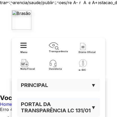
transparencia/saude/publicacoes/relatorio_de_prestacao_
A-
A
A+
Prefeitura Municipal de Iuiu
Transparência
Menu
Diário Oficial
Nota Fiscal
Ouvidoria
e-SIC
PRINCIPAL
▼
Você está navegando em:
PORTAL DA
Home
▼
Erro 404
TRANSPARÊNCIA LC 131/01