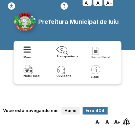
transparencia/coronavirus/publicacoes/resolucoes
A-
A
A+
Prefeitura Municipal de Iuiu
Transparência
Menu
Diário Oficial
Nota Fiscal
Ouvidoria
e-SIC
Você está navegando em:
Home
Erro 404