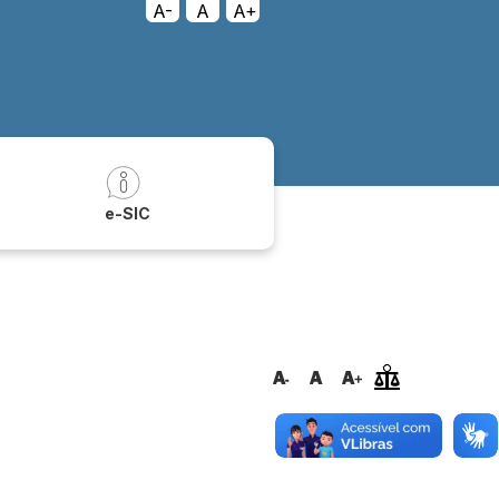
A-
A
A+
a
e-SIC