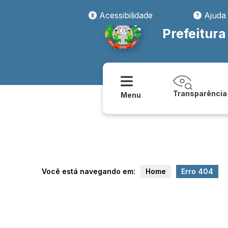
transparencia/coronavirus/obras-publicas-municipais
Acessibilidade
Ajuda
Prefeitura
Transparência
Menu
Você está navegando em:
Home
Erro 404