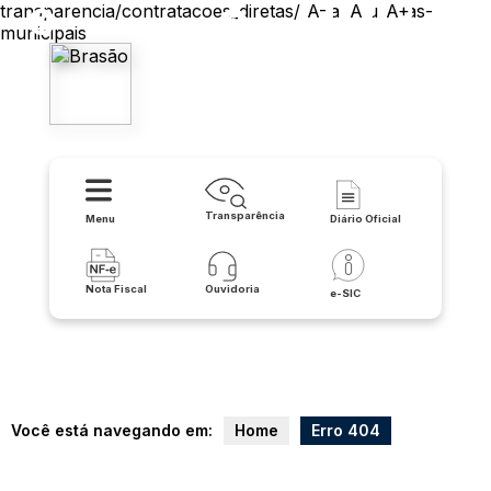
transparencia/contratacoes_diretas/obras-publicas-
A-
A
A+
municipais
Prefeitura Municipal de Iuiu
Transparência
Menu
Diário Oficial
Nota Fiscal
Ouvidoria
e-SIC
Você está navegando em:
Home
Erro 404