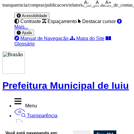
A-
A
A+
transparencia/compras/publicacoes/relatorio_de_prestacao_de_contas
Acessibilidade
Contraste
Espaçamento
Destacar cursor
Mais...
Ajuda
Manual de Navegação
Mapa do Site
Glossário
Prefeitura Municipal de Iuiu
Menu
Transparência
Diário Oficial
Você está navegando em: