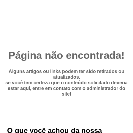
Fale conosco
Fale conosco
Nome*
Telefone 1*
Página não encontrada!
Telefone 2
E-mail*
Cidade/Estado
Alguns artigos ou links podem ter sido retirados ou
Assunto*
atualizados.
se você tem certeza que o conteúdo solicitado deveria
estar aqui, entre em contato com o administrador do
site!
Mensagem*
*Campos obrigatórios
Ao iniciar um contato, você concorda com a
Política de
privacidade
O que você achou da nossa