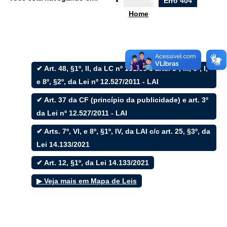
Erro 404
Nota Fiscal
Home
Ouvidoria
e-SIC
✔ Art. 48, §1º, II, da LC nº 101/00 e arts. 3º, III, 6º, I,
e 8º, §2º, da Lei nº 12.527/2011 - LAI
Filtrar por todos
✔ Art. 37 da CF (princípio da publicidade) e art. 3º
da Lei nº 12.527/2011 - LAI
Acesso à Informação
✔ Arts. 7º, VI, e 8º, §1º, IV, da LAI c/c art. 25, §3º, da
Cidadão
Empresas
Lei 14.133/2021
Fotos
✔ Art. 12, §1º, da Lei 14.133/2021
Notícias
Secretarias
▶ Veja mais em Mapa de Leis
Servidor
Transparência
Turistas
Videos
Áudios