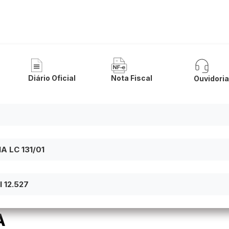
 Municipal de Iuiu
Diário Oficial
Nota Fiscal
Ouvidori
 LC 131/01
 12.527
A