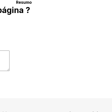
Resumo
página ?