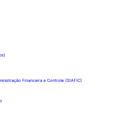
os)
inistração Financeira e Controle (SIAFIC)
o