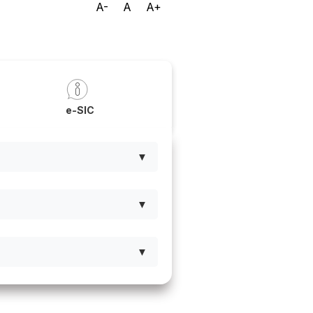
A-
A
A+
a
e-SIC
▼
▼
▼