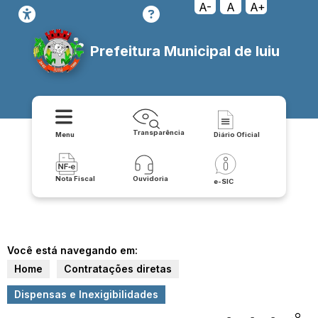
A-
A
A+
Prefeitura Municipal de Iuiu
Transparência
Menu
Diário Oficial
Nota Fiscal
Ouvidoria
e-SIC
Você está navegando em:
Home
Contratações diretas
Dispensas e Inexigibilidades