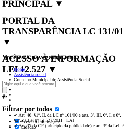
PRINCIPAL
▼
PORTAL DA
TRANSPARÊNCIA LC 131/01
▼
Você está navegando em:
ACESSO À INFORMAÇÃO
LEI 12.527
▼
Home
Assistência social
Conselho Municipal de Assistência Social
Filtrar por todos
✔ Art. 48, §1º, II, da LC nº 101/00 e arts. 3º, III, 6º, I, e 8º,
§2º, da Lei nº 12.527/2011 - LAI
Acesso à Informação
✔ Art. 37 da CF (princípio da publicidade) e art. 3º da Lei nº
Cidadão