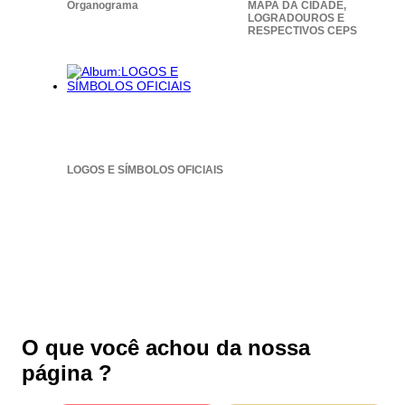
Organograma
MAPA DA CIDADE,
Telefone 2
LOGRADOUROS E
E-mail*
RESPECTIVOS CEPS
Cidade/Estado
Assunto*
Mensagem*
*Campos obrigatórios
LOGOS E SÍMBOLOS OFICIAIS
Ao iniciar um contato, você concorda com a
Política de
privacidade
...Ou se preferir
O que você achou da nossa
Ligue para nós
página ?
(77) 3682-2009