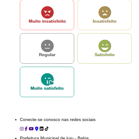
E-mail
Muito insatisfeito
Insatisfeito
gabinete@iuiu.ba.gov.br
Ou seja atendido presencialmente
Segunda a sexta-feira, das 07:00 às 13:00
Regular
Satisfeito
Praça Abílio Pereira, 232 - Centro
Outros meios de contato
e-SIC
Ouvidoria
Muito satisfeito
Conecte-se conosco nas redes sociais
Prefeitura Municipal de Iuiu - Bahia