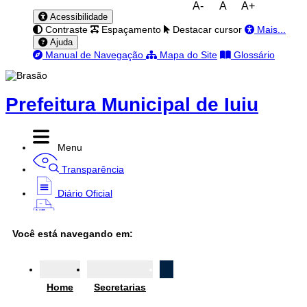
A-
A
A+
Acessibilidade
Contraste
Espaçamento
Destacar cursor
Mais...
Ajuda
Manual de Navegação
Mapa do Site
Glossário
Prefeitura Municipal de Iuiu
Menu
Transparência
Diário Oficial
Nota Fiscal
Você está navegando em:
Ouvidoria
e-SIC
Home
Secretarias