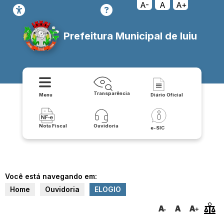
A-
A
A+
Prefeitura Municipal de Iuiu
Transparência
Menu
Diário Oficial
Nota Fiscal
Ouvidoria
e-SIC
Você está navegando em:
Home
Ouvidoria
ELOGIO