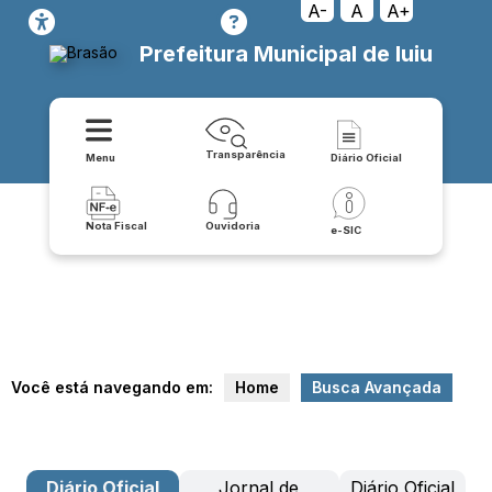
A-
A
A+
Prefeitura Municipal de Iuiu
Transparência
Menu
Diário Oficial
Nota Fiscal
Ouvidoria
e-SIC
Você está navegando em:
Home
Busca Avançada
Diário Oficial
Jornal de
Diário Oficial