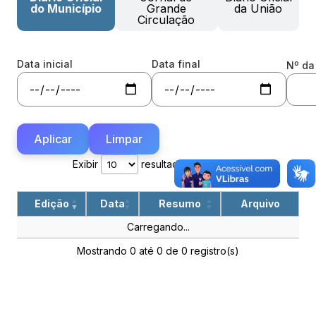
do Município
Grande
da União
Circulação
Data inicial
Data final
Nº da
Aplicar
Limpar
Exibir
resultados por página
Edição
Data
Resumo
Arquivo
Carregando...
Mostrando 0 até 0 de 0 registro(s)